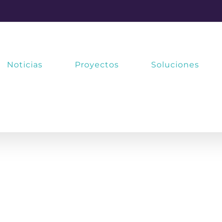
Noticias
Proyectos
Soluciones
al de
Home
/
Colaboración
,
Generales
,
I