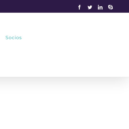
Facebook
Twitter
LinkedIn
Skype
Socios
ndustria 4.0
/
Congreso Nacional de Industria y Pyme